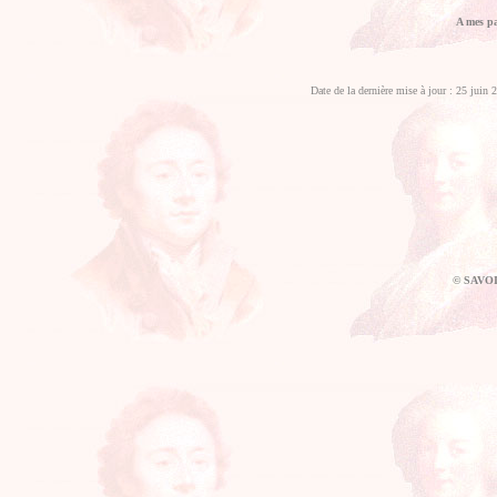
A mes pa
Date de la dernière mise à jour : 25 juin 
© SAVOI